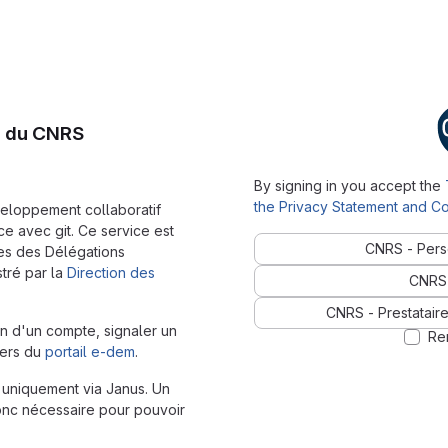
I du CNRS
By signing in you accept the
the Privacy Statement and Co
veloppement collaboratif
e avec git. Ce service est
CNRS - Pers
es des Délégations
stré par la
Direction des
CNRS 
CNRS - Prestataire
n d'un compte, signaler un
Re
vers du
portail e-dem
.
it uniquement via Janus. Un
onc nécessaire pour pouvoir